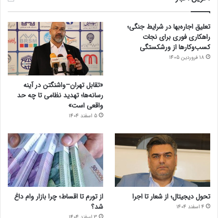
تعلیق اجاره‌بها در شرایط جنگی؛
راهکاری فوری برای نجات
کسب‌وکارها از ورشکستگی
18 فروردین 1405
«تقابل تهران–واشنگتن در آینه
رسانه‌ها؛ تهدید نظامی تا چه حد
واقعی است»
5 اسفند 1404
تحول دیجیتال؛ از شعار تا اجرا
از تورم تا اقساط؛ چرا بازار وام داغ
شد؟
4 اسفند 1404
3 اسفند 1404