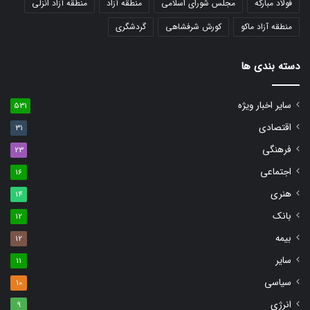
فولاد مبارکه
مجلس شورای اسلامی
منطقه آزاد
منطقه آزاد انزلی
منطقه آزاد ماکو
کورش شرفشاهی
گردشگری
دسته بندی ها
سایر اخبار ویژه
531
اقتصادی
31
فرهنگی
23
اجتماعی
16
هنری
14
بانک
12
بیمه
12
سایر
11
سیاسی
10
انرژی
9