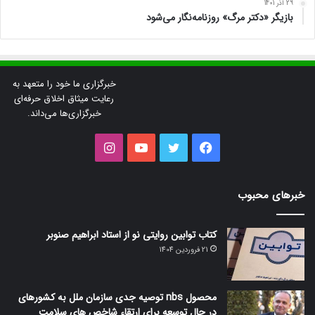
29 آذر 1401
بازیگر «دکتر مرگ» روزنامه‌نگار می‌شود
خبرگزاری ما خود را متعهد به
رعایت میثاق اخلاق حرفه‌ای
خبرگزاری‌ها می‌داند.
فیس
توییتر
یوتیوب
اینستاگرام
بوک
خبرهای محبوب
کتاب توابین روایتی نو از استاد ابراهیم صنوبر
21 فروردین 1404
محصول nbs توصیه جدی سازمان ملل به کشورهای
در حال توسعه برای ارتقاء شاخص های سلامت