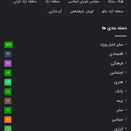
فولاد مبارکه
مجلس شورای اسلامی
منطقه آزاد
منطقه آزاد انزلی
منطقه آزاد ماکو
کورش شرفشاهی
گردشگری
دسته بندی ها
سایر اخبار ویژه
531
اقتصادی
31
فرهنگی
23
اجتماعی
16
هنری
14
بانک
12
بیمه
12
سایر
11
سیاسی
10
انرژی
9