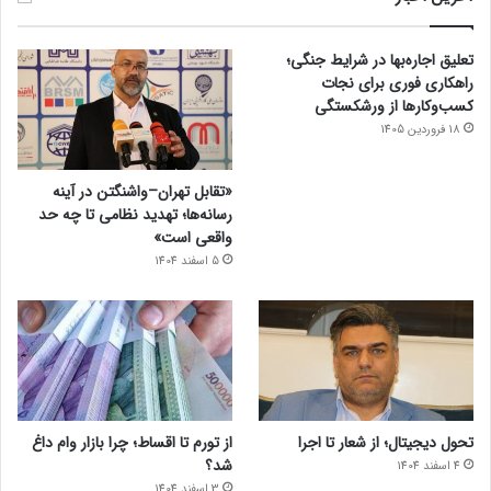
تعلیق اجاره‌بها در شرایط جنگی؛
راهکاری فوری برای نجات
کسب‌وکارها از ورشکستگی
18 فروردین 1405
«تقابل تهران–واشنگتن در آینه
رسانه‌ها؛ تهدید نظامی تا چه حد
واقعی است»
5 اسفند 1404
تحول دیجیتال؛ از شعار تا اجرا
از تورم تا اقساط؛ چرا بازار وام داغ
شد؟
4 اسفند 1404
3 اسفند 1404