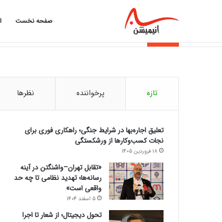
صفحه نخست
ا
از تورم تا اقساط؛ چرا بازار وام داغ شد؟
خبر فوری
تازه
پرخواننده
نظرها
تعلیق اجاره‌بها در شرایط جنگی؛ راهکاری فوری برای
نجات کسب‌وکارها از ورشکستگی
18 فروردین 1405
«تقابل تهران–واشنگتن در آینه
رسانه‌ها؛ تهدید نظامی تا چه حد
واقعی است»
5 اسفند 1404
تحول دیجیتال؛ از شعار تا اجرا