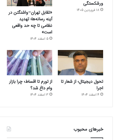
ورشکستگی
18 فروردین 1405
«تقابل تهران–واشنگتن در
آینه رسانه‌ها؛ تهدید
نظامی تا چه حد واقعی
است»
5 اسفند 1404
تحول دیجیتال؛ از شعار تا
از تورم تا اقساط؛ چرا بازار
اجرا
وام داغ شد؟
4 اسفند 1404
3 اسفند 1404
خبرهای محبوب