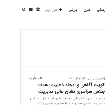
ورود
سایدبار
جستجو
هنگی
هنری
ورزشی
دنبال کردن
انرژی
بانک
بیمه
تکنولوژی
فرهنگی
هنری
ورزشی
برای
انیمیشن ایران
22 آذر 1402
0
277
قویت آگاهی و ایجاد ذهنیت؛ هدف
جلاس سراسری نشان عالی مدیریت
جلاس سراسری نشان عالی مدیریت با رویکرد مسئولیت پذیری
جتماعی در سازمان صدا و سیما با حضور مسئولین و کسب…