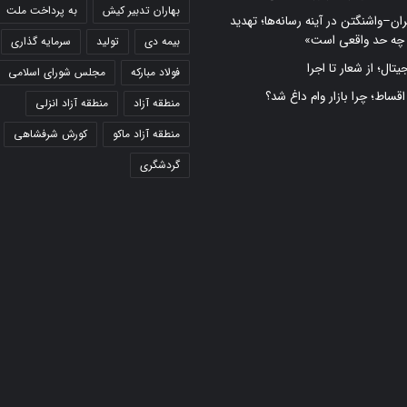
بهاران تدبیر کیش
به پرداخت ملت
ران–واشنگتن در آینه رسانه‌ها؛ تهدید
 چه حد واقعی است»
بیمه دی
تولید
سرمایه گذاری
تال؛ از شعار تا اجرا
فولاد مبارکه
مجلس شورای اسلامی
 اقساط؛ چرا بازار وام داغ شد؟
منطقه آزاد
منطقه آزاد انزلی
منطقه آزاد ماکو
کورش شرفشاهی
گردشگری