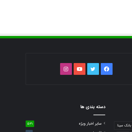
فیس
توییتر
یوتیوب
اینستاگرام
بوک
دسته بندی ها
سایر اخبار ویژه
531
بانک سینا