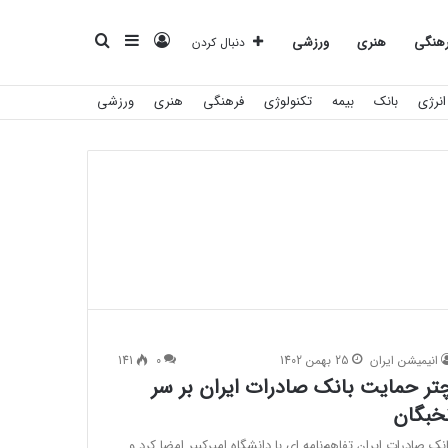
ورود
سایدبار
جستجو
هنگی
هنری
ورزشی
دنبال کردن
انرژی
بانک
بیمه
تکنولوژی
فرهنگی
هنری
ورزشی
برای
انیمیشن ایران
25 بهمن 1402
0
141
تر حمایت بانک صادرات ایران بر سر
خبگان
انک صادرات ایران تفاهم‌نامه ای با دانشگاه امیرکبیر امضا کرد و