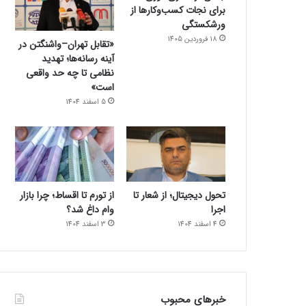
برای نجات کسب‌وکارها از
ورشکستگی
18 فروردین 1405
«تقابل تهران–واشنگتن در
آینه رسانه‌ها؛ تهدید
نظامی تا چه حد واقعی
است»
5 اسفند 1404
تحول دیجیتال؛ از شعار تا
از تورم تا اقساط؛ چرا بازار
اجرا
وام داغ شد؟
4 اسفند 1404
3 اسفند 1404
خبرهای محبوب