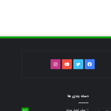
فیس
توییتر
یوتیوب
اینستاگرام
بوک
دسته بندی ها
سایر اخبار ویژه
531