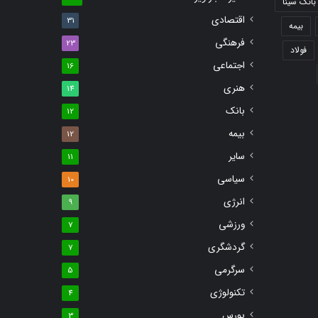
بانک سینا
اقتصادی
31
بیمه
فرهنگی
23
فولاد
اجتماعی
16
هنری
14
بانک
12
بیمه
12
سایر
11
سیاسی
10
انرژی
9
ورزشی
7
گردشگری
7
سرگرمی
5
تکنولوژی
4
بورس
3