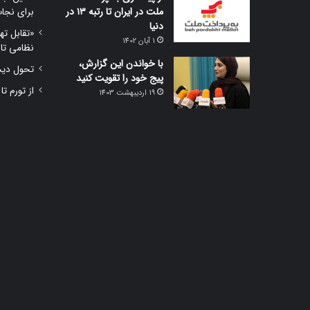
ملت در ایران تا رتبه ۱۳ در
برای نجا
دنیا
«تقابل ته
1 آبان 1402
نظامی تا
با خواندن این گزارش،
تحول دیجی
پیج خود را تقویت کنید
از تورم تا
19 اردیبهشت 1403