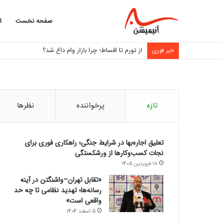
صفحه نخست
ا
از تورم تا اقساط؛ چرا بازار وام داغ شد؟
خبر فوری
تازه
پرخواننده
نظرها
تعلیق اجاره‌بها در شرایط جنگی؛ راهکاری فوری برای
نجات کسب‌وکارها از ورشکستگی
18 فروردین 1405
«تقابل تهران–واشنگتن در آینه
رسانه‌ها؛ تهدید نظامی تا چه حد
واقعی است»
5 اسفند 1404