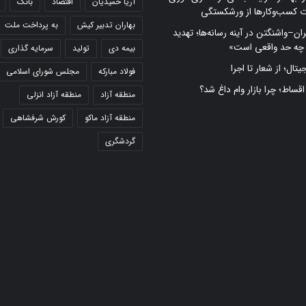
آریا حمیدیان
اقتصاد
بانک
ت کسب‌وکارها از ورشکستگی
بهاران تدبیر کیش
به پرداخت ملت
ران–واشنگتن در آینه رسانه‌ها؛ تهدید
 چه حد واقعی است»
بیمه دی
تولید
سرمایه گذاری
تال؛ از شعار تا اجرا
فولاد مبارکه
مجلس شورای اسلامی
 اقساط؛ چرا بازار وام داغ شد؟
منطقه آزاد
منطقه آزاد انزلی
منطقه آزاد ماکو
کورش شرفشاهی
گردشگری