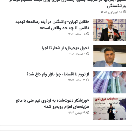
ورشکستگی
18 فروردین 1405
«تقابل تهران–واشنگتن در آینه رسانه‌ها؛ تهدید
نظامی تا چه حد واقعی است»
5 اسفند 1404
تحول دیجیتال؛ از شعار تا اجرا
4 اسفند 1404
از تورم تا اقساط؛ چرا بازار وام داغ شد؟
3 اسفند 1404
«ورزشکار دعوت‌شده به اردوی تیم ملی با مانع
هزینه‌های اعزام روبه‌رو شد»
29 بهمن 1404