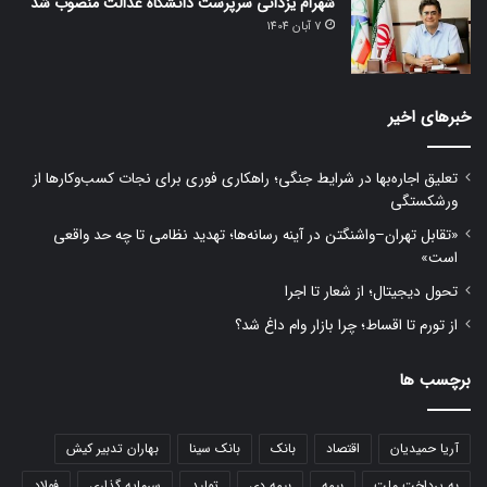
شهرام یزدانی سرپرست دانشگاه عدالت منصوب شد
7 آبان 1404
خبرهای اخیر
تعلیق اجاره‌بها در شرایط جنگی؛ راهکاری فوری برای نجات کسب‌وکارها از
ورشکستگی
«تقابل تهران–واشنگتن در آینه رسانه‌ها؛ تهدید نظامی تا چه حد واقعی
است»
تحول دیجیتال؛ از شعار تا اجرا
از تورم تا اقساط؛ چرا بازار وام داغ شد؟
برچسب ها
آریا حمیدیان
اقتصاد
بانک
بانک سینا
بهاران تدبیر کیش
به پرداخت ملت
بیمه
بیمه دی
تولید
سرمایه گذاری
فولاد