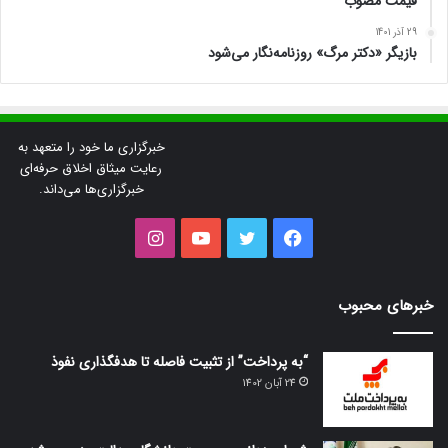
قیمت مصوب
29 آذر 1401
بازیگر «دکتر مرگ» روزنامه‌نگار می‌شود
خبرگزاری ما خود را متعهد به
رعایت میثاق اخلاق حرفه‌ای
خبرگزاری‌ها می‌داند.
فیس
توییتر
یوتیوب
اینستاگرام
بوک
خبرهای محبوب
“به پرداخت” از تثبیت فاصله تا هدفگذاری نفوذ
24 آبان 1402