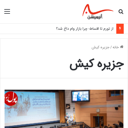
جستجو
منو
برای
از تورم تا اقساط؛ چرا بازار وام داغ شد؟
خانه
/
جزیره کیش
جزیره کیش