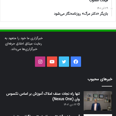
قیمت مصوب
29 آذر 1401
بازیگر «دکتر مرگ» روزنامه‌نگار می‌شود
خبرگزاری ما خود را متعهد به
رعایت میثاق اخلاق حرفه‌ای
خبرگزاری‌ها می‌داند.
فیس
توییتر
یوتیوب
اینستاگرام
بوک
خبرهای محبوب
تنها راه نجات صنف املاک آموزش بر اساس نکسوس
وان (Nexus One)
22 دی 1402