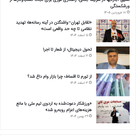
ورشکستگی
18 فروردین 1405
«تقابل تهران–واشنگتن در آینه رسانه‌ها؛ تهدید
نظامی تا چه حد واقعی است»
5 اسفند 1404
تحول دیجیتال؛ از شعار تا اجرا
4 اسفند 1404
از تورم تا اقساط؛ چرا بازار وام داغ شد؟
3 اسفند 1404
«ورزشکار دعوت‌شده به اردوی تیم ملی با مانع
هزینه‌های اعزام روبه‌رو شد»
29 بهمن 1404