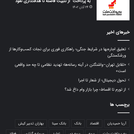
“به پرداخت” از تثبیت فاصله تا هدفگذاری نفوذ
24 آبان 1402
خبرهای اخیر
تعلیق اجاره‌بها در شرایط جنگی؛ راهکاری فوری برای نجات کسب‌وکارها از
ورشکستگی
«تقابل تهران–واشنگتن در آینه رسانه‌ها؛ تهدید نظامی تا چه حد واقعی
است»
تحول دیجیتال؛ از شعار تا اجرا
از تورم تا اقساط؛ چرا بازار وام داغ شد؟
برچسب ها
آریا حمیدیان
اقتصاد
بانک
بانک سینا
بهاران تدبیر کیش
به پرداخت ملت
بیمه
بیمه دی
تولید
سرمایه گذاری
فولاد