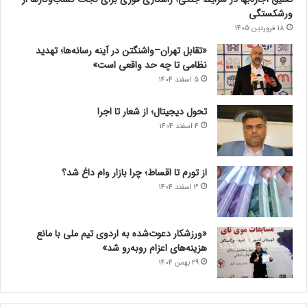
ورشکستگی
18 فروردین 1405
«تقابل تهران–واشنگتن در آینه رسانه‌ها؛ تهدید
نظامی تا چه حد واقعی است»
5 اسفند 1404
تحول دیجیتال؛ از شعار تا اجرا
4 اسفند 1404
از تورم تا اقساط؛ چرا بازار وام داغ شد؟
3 اسفند 1404
«ورزشکار دعوت‌شده به اردوی تیم ملی با مانع
هزینه‌های اعزام روبه‌رو شد»
29 بهمن 1404