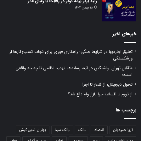
رتبه برتر بیمه کوثر در رقابت با رقبای قدر
18 بهمن 1402
خبرهای اخیر
تعلیق اجاره‌بها در شرایط جنگی؛ راهکاری فوری برای نجات کسب‌وکارها از
ورشکستگی
«تقابل تهران–واشنگتن در آینه رسانه‌ها؛ تهدید نظامی تا چه حد واقعی
است»
تحول دیجیتال؛ از شعار تا اجرا
از تورم تا اقساط؛ چرا بازار وام داغ شد؟
برچسب ها
آریا حمیدیان
اقتصاد
بانک
بانک سینا
بهاران تدبیر کیش
به پرداخت ملت
بیمه
بیمه دی
تولید
سرمایه گذاری
فولاد