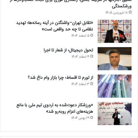
ورشکستگی
18 فروردین 1405
«تقابل تهران–واشنگتن در آینه رسانه‌ها؛ تهدید
نظامی تا چه حد واقعی است»
5 اسفند 1404
تحول دیجیتال؛ از شعار تا اجرا
4 اسفند 1404
از تورم تا اقساط؛ چرا بازار وام داغ شد؟
3 اسفند 1404
«ورزشکار دعوت‌شده به اردوی تیم ملی با مانع
هزینه‌های اعزام روبه‌رو شد»
29 بهمن 1404