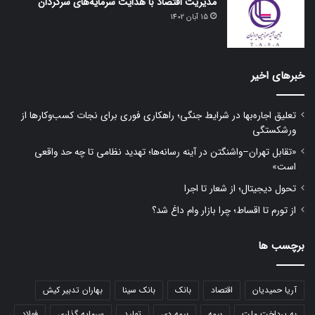
مدیریت اقتصاد با هدایت سرمایه‌های سرگردان
15 آبان 1402
خبرهای اخیر
تعلیق اجاره‌بها در شرایط جنگی؛ راهکاری فوری برای نجات کسب‌وکارها از
ورشکستگی
«تقابل تهران–واشنگتن در آینه رسانه‌ها؛ تهدید نظامی تا چه حد واقعی
است»
تحول دیجیتال؛ از شعار تا اجرا
از تورم تا اقساط؛ چرا بازار وام داغ شد؟
برچسب ها
آریا حمیدیان
اقتصاد
بانک
بانک سینا
بهاران تدبیر کیش
به پرداخت ملت
بیمه
بیمه دی
تولید
سرمایه گذاری
فولاد