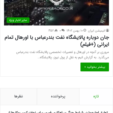
سایر اخبار ویژه
انیمیشن ایران
10 بهمن 1402
0
352
جان دوباره پالایشگاه نفت بندرعباس با اورهال تمام
ایرانی (+فیلم)
مروری بر آنچه در اورهال و تعمیرات تخصصی پالایشگاه نفت بندرعباس
می‌گذرد. به گزارش انیم به نقل از پول نیوز، پالایشگاه…
بیشتر بخوانید »
تازه
پرخواننده
نظرها
تعلیق اجاره‌بها در شرایط جنگی؛ راهکاری فوری برای نجات کسب‌وکارها از