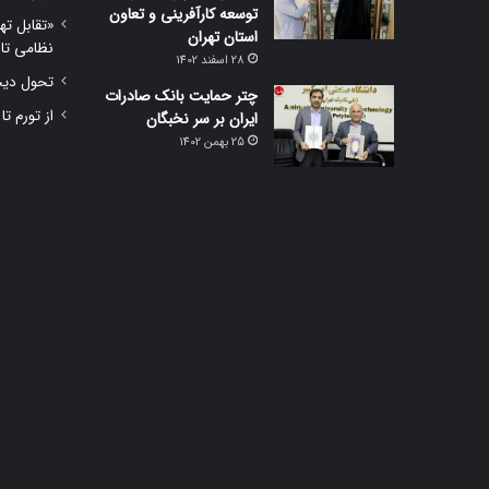
توسعه کارآفرینی و تعاون
«تقابل ته
استان تهران
نظامی تا
28 اسفند 1402
تحول دیجی
چتر حمایت بانک صادرات
از تورم تا
ایران بر سر نخبگان
25 بهمن 1402