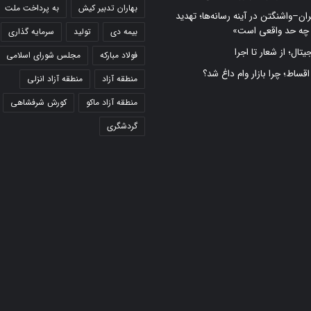
بهاران تدبیر کیش
به پرداخت ملت
ران–واشنگتن در آینه رسانه‌ها؛ تهدید
 چه حد واقعی است»
بیمه دی
تولید
سرمایه گذاری
تال؛ از شعار تا اجرا
فولاد مبارکه
مجلس شورای اسلامی
 اقساط؛ چرا بازار وام داغ شد؟
منطقه آزاد
منطقه آزاد انزلی
منطقه آزاد ماکو
کورش شرفشاهی
گردشگری