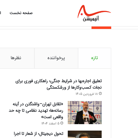
صفحه نخست
ا
از تورم تا اقساط؛ چرا بازار وام داغ شد؟
خبر فوری
تازه
پرخواننده
نظرها
تعلیق اجاره‌بها در شرایط جنگی؛ راهکاری فوری برای
نجات کسب‌وکارها از ورشکستگی
18 فروردین 1405
«تقابل تهران–واشنگتن در آینه
رسانه‌ها؛ تهدید نظامی تا چه حد
واقعی است»
5 اسفند 1404
تحول دیجیتال؛ از شعار تا اجرا