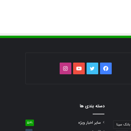
فیس
توییتر
یوتیوب
اینستاگرام
بوک
دسته بندی ها
سایر اخبار ویژه
531
بانک سینا