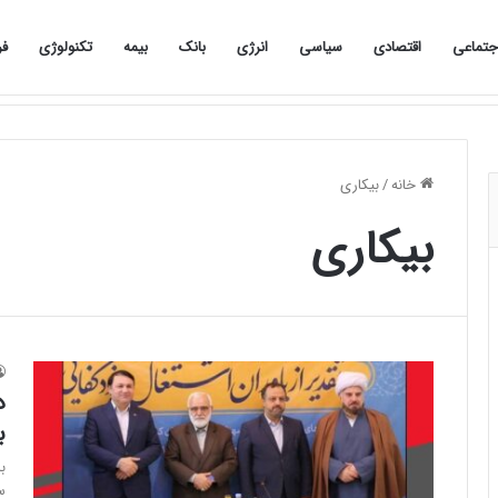
جتماعی
اقتصادی
سیاسی
انرژی
بانک
بیمه
تکنولوژی
فر
صفحه نخست
اجتماعی
اقتصادی
سیاسی
خانه
/
بیکاری
بیکاری
د
ب
س