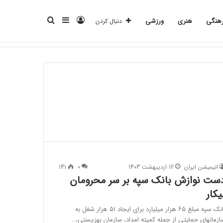
ورود
سایدبار
جستجو
هنگی
هنری
ورزشی
دنبال کردن
انرژی
بانک
بیمه
تکنولوژی
فرهنگی
هنری
ورزشی
برای
انیمیشن ایران
12 اردیبهشت 1403
0
141
ست نوازش بانک سپه بر سر محرومان
یکار
بانک سپه مبلغ ۶۵ هزار میلیارد برای ایجاد ۵۱ هزار شغل به
ازمانهای حمایتی از جمله کمیته امداد، سازمان بهزیستی،…