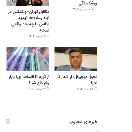
ورشکستگی
18 فروردین 1405
«تقابل تهران–واشنگتن در
آینه رسانه‌ها؛ تهدید
نظامی تا چه حد واقعی
است»
5 اسفند 1404
تحول دیجیتال؛ از شعار تا
از تورم تا اقساط؛ چرا بازار
اجرا
وام داغ شد؟
4 اسفند 1404
3 اسفند 1404
خبرهای محبوب