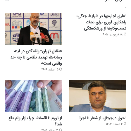
تعلیق اجاره‌بها در شرایط جنگی؛
راهکاری فوری برای نجات
کسب‌وکارها از ورشکستگی
18 فروردین 1405
«تقابل تهران–واشنگتن در آینه
رسانه‌ها؛ تهدید نظامی تا چه حد
واقعی است»
5 اسفند 1404
تحول دیجیتال؛ از شعار تا اجرا
از تورم تا اقساط؛ چرا بازار وام داغ
شد؟
4 اسفند 1404
3 اسفند 1404