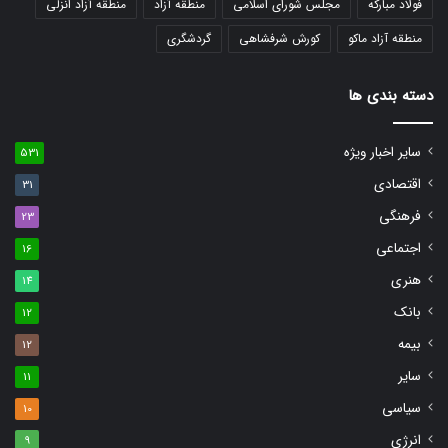
فولاد مبارکه
مجلس شورای اسلامی
منطقه آزاد
منطقه آزاد انزلی
منطقه آزاد ماکو
کورش شرفشاهی
گردشگری
دسته بندی ها
سایر اخبار ویژه
531
اقتصادی
31
فرهنگی
23
اجتماعی
16
هنری
14
بانک
12
بیمه
12
سایر
11
سیاسی
10
انرژی
9