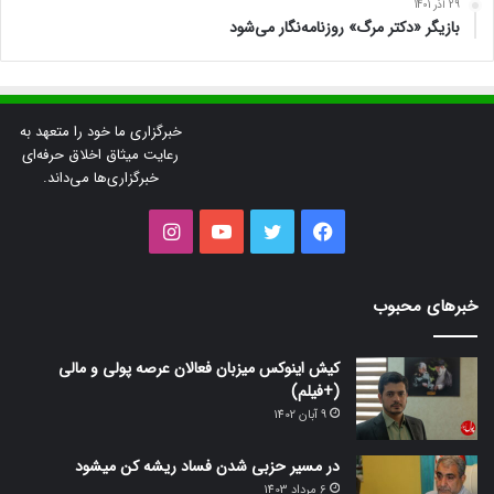
29 آذر 1401
بازیگر «دکتر مرگ» روزنامه‌نگار می‌شود
خبرگزاری ما خود را متعهد به
رعایت میثاق اخلاق حرفه‌ای
خبرگزاری‌ها می‌داند.
فیس
توییتر
یوتیوب
اینستاگرام
بوک
خبرهای محبوب
کیش اینوکس میزبان فعالان عرصه پولی و مالی
(+فیلم)
9 آبان 1402
در مسیر حزبی شدن فساد ریشه کن میشود
6 مرداد 1403