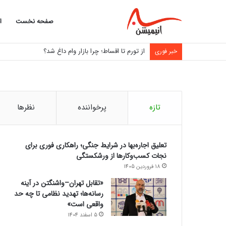
صفحه نخست
ا
از تورم تا اقساط؛ چرا بازار وام داغ شد؟
خبر فوری
تازه
پرخواننده
نظرها
تعلیق اجاره‌بها در شرایط جنگی؛ راهکاری فوری برای
نجات کسب‌وکارها از ورشکستگی
18 فروردین 1405
«تقابل تهران–واشنگتن در آینه
رسانه‌ها؛ تهدید نظامی تا چه حد
واقعی است»
5 اسفند 1404