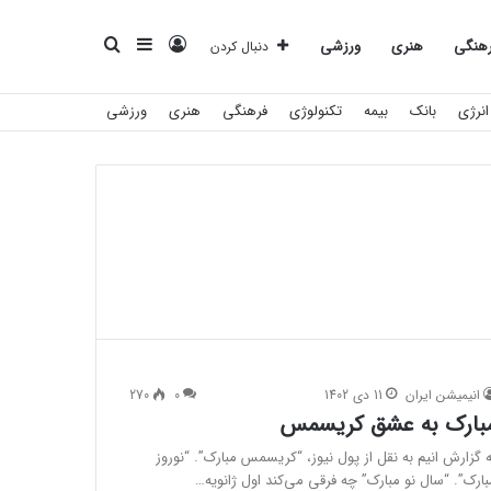
ورود
سایدبار
جستجو
هنگی
هنری
ورزشی
دنبال کردن
انرژی
بانک
بیمه
تکنولوژی
فرهنگی
هنری
ورزشی
برای
انیمیشن ایران
11 دی 1402
0
270
بارک به عشق کریسمس
ه گزارش انیم به نقل از پول نیوز، “کریسمس مبارک”. “نوروز
بارک”. “سال نو مبارک” چه فرقی می‌کند اول ژانویه…