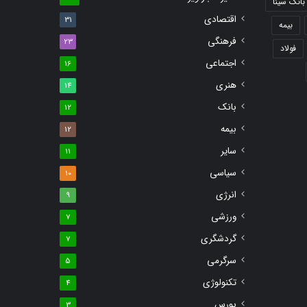
بانک سینا
اقتصادی
31
بیمه
فرهنگی
23
فولاد
اجتماعی
16
هنری
14
بانک
12
بیمه
12
سایر
11
سیاسی
10
انرژی
9
ورزشی
7
گردشگری
7
سرگرمی
5
تکنولوژی
4
بورس
3