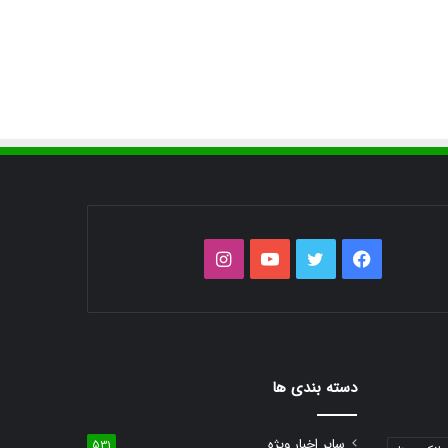
فیس
توییتر
یوتیوب
اینستاگرام
بوک
دسته بندی ها
سایر اخبار ویژه
531