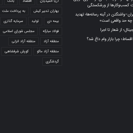
آریا حمیدیان
اقتصاد
بانک
ت کسب‌وکارها از ورشکستگی
بهاران تدبیر کیش
به پرداخت ملت
ران–واشنگتن در آینه رسانه‌ها؛ تهدید
 چه حد واقعی است»
بیمه دی
تولید
سرمایه گذاری
تال؛ از شعار تا اجرا
فولاد مبارکه
مجلس شورای اسلامی
 اقساط؛ چرا بازار وام داغ شد؟
منطقه آزاد
منطقه آزاد انزلی
منطقه آزاد ماکو
کورش شرفشاهی
گردشگری