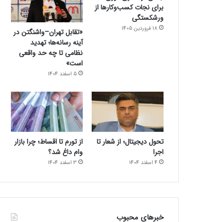
برای نجات کسب‌وکارها از
ورشکستگی
18 فروردین 1405
«تقابل تهران–واشنگتن در
آینه رسانه‌ها؛ تهدید
نظامی تا چه حد واقعی
است»
5 اسفند 1404
تحول دیجیتال؛ از شعار تا
از تورم تا اقساط؛ چرا بازار
اجرا
وام داغ شد؟
4 اسفند 1404
3 اسفند 1404
خبرهای محبوب