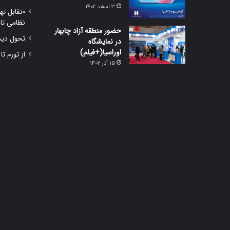
3 اسفند 1402
«تقابل ته
نظامی تا
حضور منطقه آزاد چابهار
تحول دیجی
در نمایشگاه
اوراسیا(+فیلم)
از تورم تا
15 آذر 1402