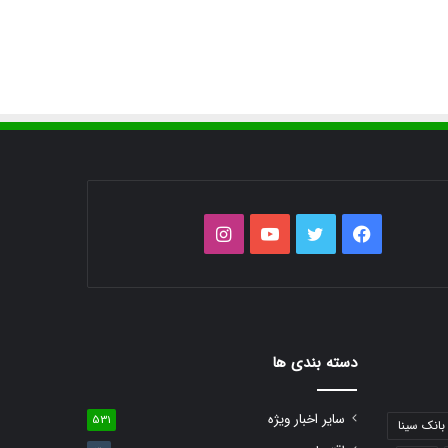
فیس
توییتر
یوتیوب
اینستاگرام
بوک
دسته بندی ها
سایر اخبار ویژه
531
بانک سینا