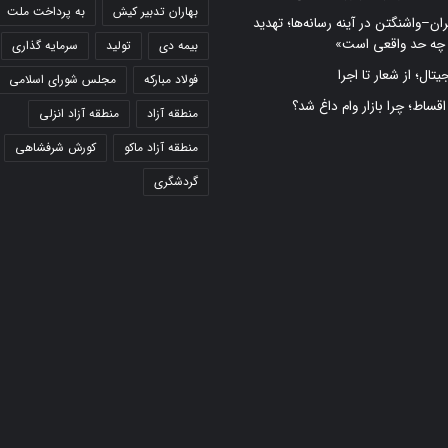
بهاران تدبیر کیش
به پرداخت ملت
ران–واشنگتن در آینه رسانه‌ها؛ تهدید
 چه حد واقعی است»
بیمه دی
تولید
سرمایه گذاری
تال؛ از شعار تا اجرا
فولاد مبارکه
مجلس شورای اسلامی
 اقساط؛ چرا بازار وام داغ شد؟
منطقه آزاد
منطقه آزاد انزلی
منطقه آزاد ماکو
کورش شرفشاهی
گردشگری