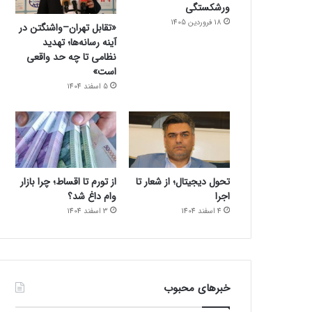
ورشکستگی
18 فروردین 1405
«تقابل تهران–واشنگتن در
آینه رسانه‌ها؛ تهدید
نظامی تا چه حد واقعی
است»
5 اسفند 1404
تحول دیجیتال؛ از شعار تا
از تورم تا اقساط؛ چرا بازار
اجرا
وام داغ شد؟
4 اسفند 1404
3 اسفند 1404
خبرهای محبوب