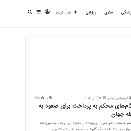
ورود
سایدبار
جستجو
هنگی
هنری
ورزشی
دنبال کردن
انرژی
بانک
بیمه
تکنولوژی
فرهنگی
هنری
ورزشی
برای
انیمیشن ایران
14 آبان 1402
0
302
ام‌های محکم به پرداخت برای صعود به
له جهان
شریه معتبر «نیلسون ریپورت» از صعود ایران به رتبه سیزدهم
هان خبر داد تا نشانگر گام‌های محکم به پرداخت برای…