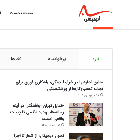
صفحه نخست
ا
از تورم تا اقساط؛ چرا بازار وام داغ شد؟
خبر فوری
تازه
پرخواننده
نظرها
تعلیق اجاره‌بها در شرایط جنگی؛ راهکاری فوری برای
نجات کسب‌وکارها از ورشکستگی
18 فروردین 1405
«تقابل تهران–واشنگتن در آینه
رسانه‌ها؛ تهدید نظامی تا چه حد
واقعی است»
5 اسفند 1404
تحول دیجیتال؛ از شعار تا اجرا