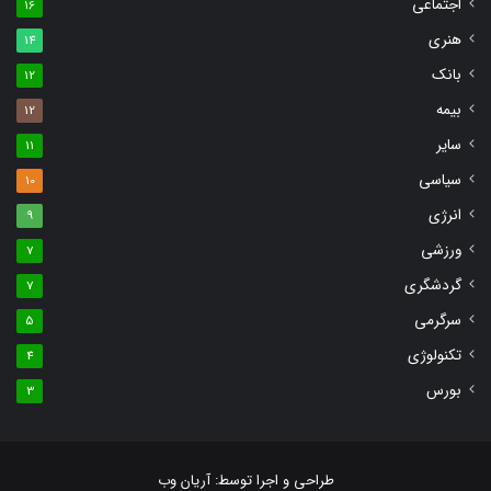
اجتماعی
16
هنری
14
بانک
12
بیمه
12
سایر
11
سیاسی
10
انرژی
9
ورزشی
7
گردشگری
7
سرگرمی
5
تکنولوژی
4
بورس
3
طراحی و اجرا توسط:
آریان وب