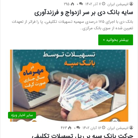
انیمیشن ایران
7 آذر 1402
0
295
سایه بانک دی بر سر ازدواج و فرزندآوری
بانک دی با اجرای ۱۷۵ درصدی سهمیه تسهیلات تکلیفی، پا را فراتر از تعهدات
تعیین شده از سوی بانک مرکزی…
بیشتر بخوانید »
سایر اخبار ویژه
انیمیشن ایران
16 آبان 1402
0
463
حرکت بانک سپه بر ریل تسهیلات تکلیفی