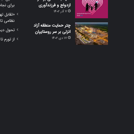
ازدواج و فرزندآوری
برای نجا
7 آذر 1402
«تقابل ته
نظامی تا
چتر حمایت منطقه آزاد
تحول دیجی
انزلی بر سر روستاییان
17 دی 1402
از تورم تا