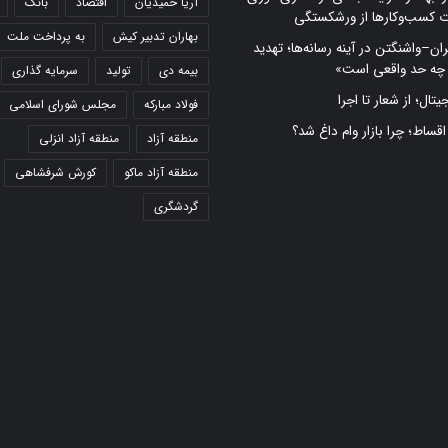
آریا حمیدیان
اقتصاد
بانک
ت کسب‌وکارها از ورشکستگی
بهاران تدبیر کیش
به پرداخت ملت
ران–واشنگتن در آینه رسانه‌ها؛ تهدید
 چه حد واقعی است»
بیمه دی
تولید
سرمایه گذاری
تال؛ از شعار تا اجرا
فولاد مبارکه
مجلس شورای اسلامی
 اقساط؛ چرا بازار وام داغ شد؟
منطقه آزاد
منطقه آزاد انزلی
منطقه آزاد ماکو
کورش شرفشاهی
گردشگری