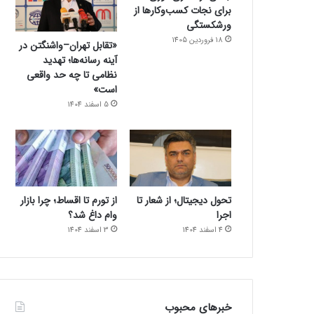
برای نجات کسب‌وکارها از
ورشکستگی
18 فروردین 1405
«تقابل تهران–واشنگتن در
آینه رسانه‌ها؛ تهدید
نظامی تا چه حد واقعی
است»
5 اسفند 1404
تحول دیجیتال؛ از شعار تا
از تورم تا اقساط؛ چرا بازار
اجرا
وام داغ شد؟
4 اسفند 1404
3 اسفند 1404
خبرهای محبوب