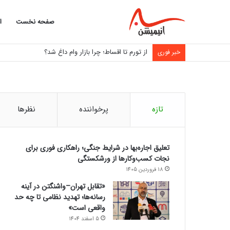
صفحه نخست
ا
از تورم تا اقساط؛ چرا بازار وام داغ شد؟
خبر فوری
تازه
پرخواننده
نظرها
تعلیق اجاره‌بها در شرایط جنگی؛ راهکاری فوری برای
نجات کسب‌وکارها از ورشکستگی
18 فروردین 1405
«تقابل تهران–واشنگتن در آینه
رسانه‌ها؛ تهدید نظامی تا چه حد
واقعی است»
5 اسفند 1404