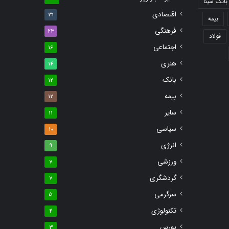
بانک سینا
اقتصادی
31
بیمه
فرهنگی
23
فولاد
اجتماعی
16
هنری
14
بانک
12
بیمه
12
سایر
11
سیاسی
10
انرژی
9
ورزشی
7
گردشگری
7
سرگرمی
5
تکنولوژی
4
بورس
3