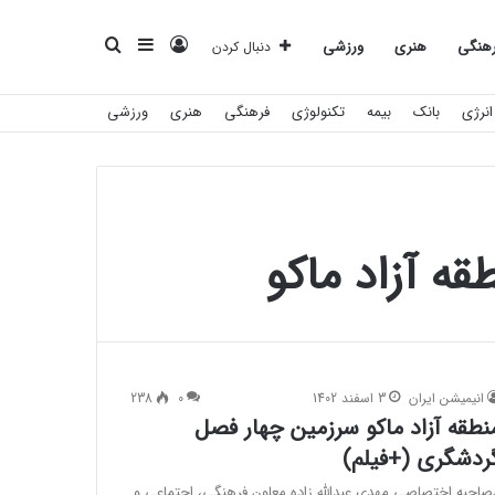
ورود
سایدبار
جستجو
هنگی
هنری
ورزشی
دنبال کردن
انرژی
بانک
بیمه
تکنولوژی
فرهنگی
هنری
ورزشی
برای
ه آزاد ماکو
انیمیشن ایران
3 اسفند 1402
0
238
نطقه آزاد ماکو سرزمین چهار فصل
ردشگری (+فیلم)
صاحبه اختصاصی مهدی عبدالله زاده معاون فرهنگی، اجتماعی و