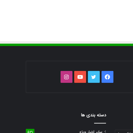
فیس
توییتر
یوتیوب
اینستاگرام
بوک
دسته بندی ها
سایر اخبار ویژه
531